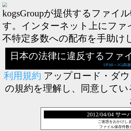
kogsGroupが提供するフ
す。インターネット上にファ
不特定多数への配布を手助け
日本の法律に違反するファ
UP3(0～1G)高
利用規約
アップロード・ダウ
の規約を理解し、同意してい
2012/04/0
ご迷惑をおかけし
ファイル保存件数を