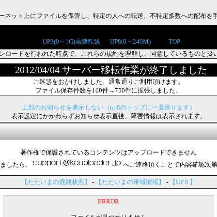
インターネット上にファイルを保管し、特定の人への転送、不特定多数への配布を
UP3(0～1G)高速転送
UP8(0～240M)
TOP
ンロードを行われた時点で、これらの規約を理解し、同意しているものと扱
2012/04/04 サーバー移転作業が終了しました
ご迷惑をおかけしました。通常通りご利用頂けます。
ファイル保存件数を160件→750件に拡張しました。
上部のお知らせを表示しない（up8のトップに一度戻ります）
表示設定にかかわらずお知らせ表示直後、障害情報は表示されます。
著作権で保護されているコンテンツはアップロードできません
ましたら、
へご連絡頂くことで内容確認次
【ただいまの混雑状況】
-
【ただいまの帯域情報】
-
【UP 8 】
ERROR