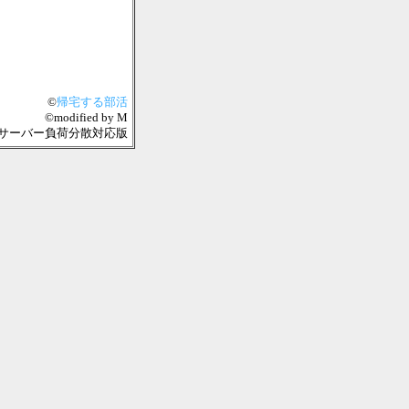
©
帰宅する部活
©modified by M
04-08 複数サーバー負荷分散対応版