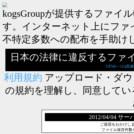
kogsGroupが提供するフ
す。インターネット上にファ
不特定多数への配布を手助け
日本の法律に違反するファ
UP3(0～1G)高
利用規約
アップロード・ダウ
の規約を理解し、同意してい
2012/04/0
ご迷惑をおかけし
ファイル保存件数を