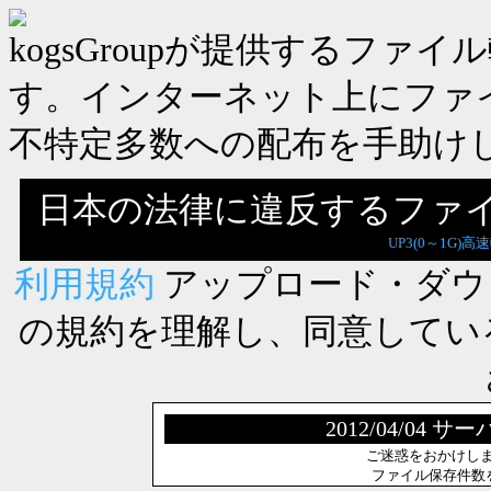
kogsGroupが提供するフ
す。インターネット上にファ
不特定多数への配布を手助け
日本の法律に違反するファ
UP3(0～1G)高
利用規約
アップロード・ダウ
の規約を理解し、同意してい
2012/04/0
ご迷惑をおかけし
ファイル保存件数を