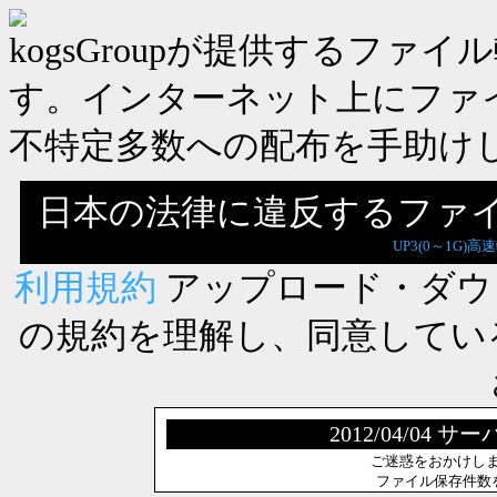
kogsGroupが提供するフ
す。インターネット上にファ
不特定多数への配布を手助け
日本の法律に違反するファ
UP3(0～1G)高
利用規約
アップロード・ダウ
の規約を理解し、同意してい
2012/04/0
ご迷惑をおかけし
ファイル保存件数を