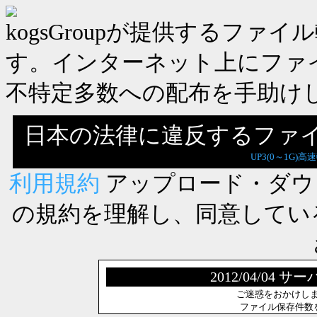
kogsGroupが提供するフ
す。インターネット上にファ
不特定多数への配布を手助け
日本の法律に違反するファ
UP3(0～1G)高
利用規約
アップロード・ダウ
の規約を理解し、同意してい
2012/04/0
ご迷惑をおかけし
ファイル保存件数を