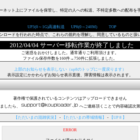
インターネット上にファイルを保管し、特定の人への転送、不特定多数への配布を
UP3(0～1G)高速転送
UP8(0～240M)
TOP
ンロードを行われた時点で、これらの規約を理解し、同意しているものと扱
2012/04/04 サーバー移転作業が終了しました
ご迷惑をおかけしました。通常通りご利用頂けます。
ファイル保存件数を160件→750件に拡張しました。
上部のお知らせを表示しない（up8のトップに一度戻ります）
表示設定にかかわらずお知らせ表示直後、障害情報は表示されます。
著作権で保護されているコンテンツはアップロードできません
ましたら、
へご連絡頂くことで内容確認次
【ただいまの混雑状況】
-
【ただいまの帯域情報】
-
【UP 8 】
ERROR