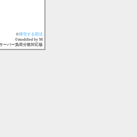
©
帰宅する部活
©modified by M
04-08 複数サーバー負荷分散対応版