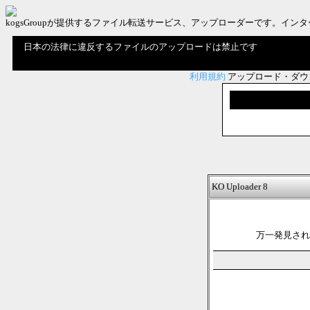
kogsGroupが提供するファイル転送サービス、アップローダーです。
日本の法律に違反するファイルのアップロードは禁止です
利用規約
アップロード・ダウ
KO Uploader 8
万一発見され