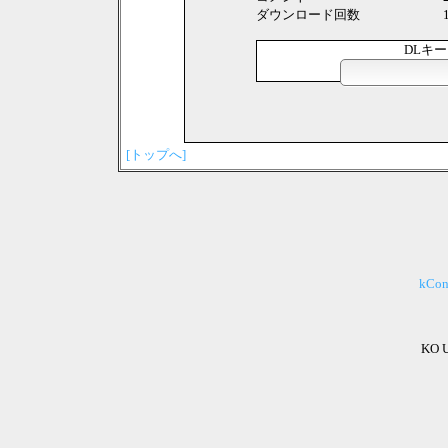
ダウンロード回数
DLキ
[トップへ]
kCo
KO 