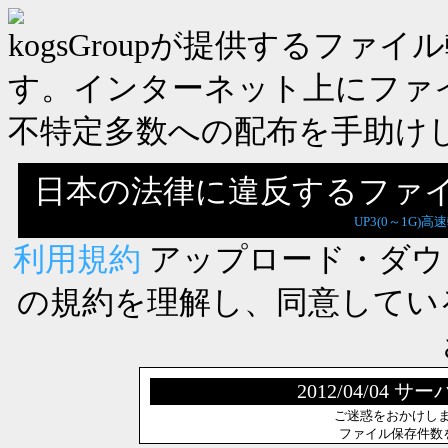
kogsGroupが提供するフ
す。インターネット上にファ
不特定多数への配布を手助け
日本の法律に違反するファ
UP3(0～1G)高
利用規約
アップロード・ダウ
の規約を理解し、同意してい
2012/04/0
ご迷惑をおかけし
ファイル保存件数を