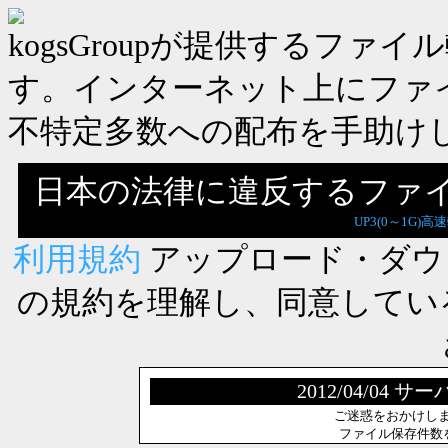
kogsGroupが提供するフ
す。インターネット上にファ
不特定多数への配布を手助け
日本の法律に違反するファ
UP3(0～1G)高
利用規約
アップロード・ダウ
の規約を理解し、同意してい
2012/04/0
ご迷惑をおかけし
ファイル保存件数を