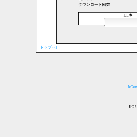
ダウンロード回数
DLキ
[トップへ]
kCo
KO 