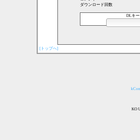
ダウンロード回数
DLキ
[トップへ]
kCo
KO 