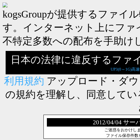
kogsGroupが提供するフ
す。インターネット上にファ
不特定多数への配布を手助け
日本の法律に違反するファ
UP3(0～1G)高
利用規約
アップロード・ダウ
の規約を理解し、同意してい
2012/04/0
ご迷惑をおかけし
ファイル保存件数を