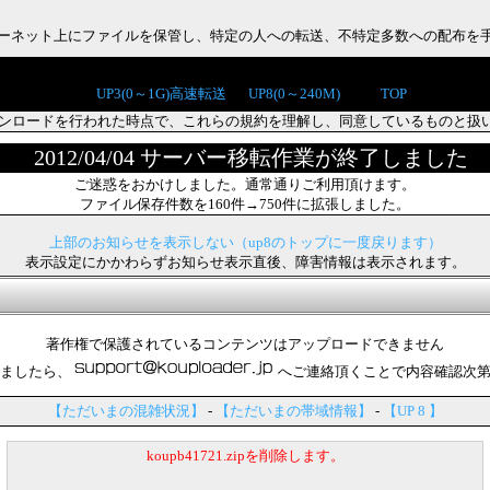
インターネット上にファイルを保管し、特定の人への転送、不特定多数への配布を
UP3(0～1G)高速転送
UP8(0～240M)
TOP
ンロードを行われた時点で、これらの規約を理解し、同意しているものと扱
2012/04/04 サーバー移転作業が終了しました
ご迷惑をおかけしました。通常通りご利用頂けます。
ファイル保存件数を160件→750件に拡張しました。
上部のお知らせを表示しない（up8のトップに一度戻ります）
表示設定にかかわらずお知らせ表示直後、障害情報は表示されます。
著作権で保護されているコンテンツはアップロードできません
ましたら、
へご連絡頂くことで内容確認次
【ただいまの混雑状況】
-
【ただいまの帯域情報】
-
【UP 8 】
koupb41721.zipを削除します。