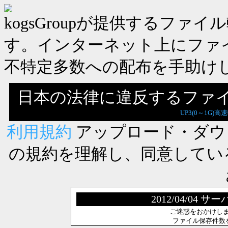
kogsGroupが提供するフ
す。インターネット上にファ
不特定多数への配布を手助け
日本の法律に違反するファ
UP3(0～1G)高
利用規約
アップロード・ダウ
の規約を理解し、同意してい
2012/04/0
ご迷惑をおかけし
ファイル保存件数を