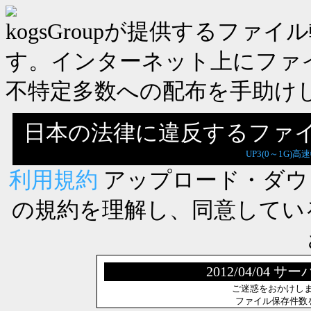
kogsGroupが提供するフ
す。インターネット上にファ
不特定多数への配布を手助け
日本の法律に違反するファ
UP3(0～1G)高
利用規約
アップロード・ダウ
の規約を理解し、同意してい
2012/04/0
ご迷惑をおかけし
ファイル保存件数を