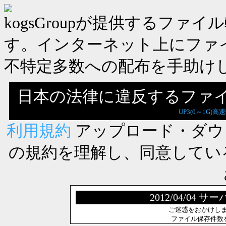
kogsGroupが提供するフ
す。インターネット上にファ
不特定多数への配布を手助け
日本の法律に違反するファ
UP3(0～1G)高
利用規約
アップロード・ダウ
の規約を理解し、同意してい
2012/04/0
ご迷惑をおかけし
ファイル保存件数を