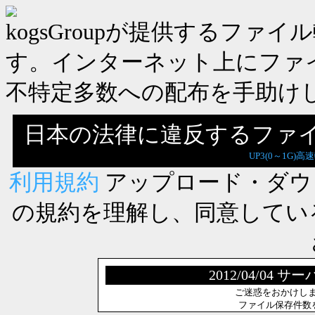
kogsGroupが提供するフ
す。インターネット上にファ
不特定多数への配布を手助け
日本の法律に違反するファ
UP3(0～1G)高
利用規約
アップロード・ダウ
の規約を理解し、同意してい
2012/04/0
ご迷惑をおかけし
ファイル保存件数を