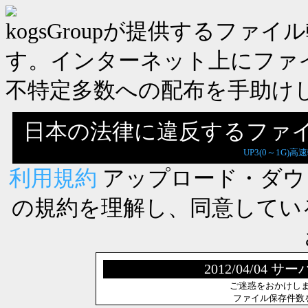
kogsGroupが提供するフ
す。インターネット上にファ
不特定多数への配布を手助け
日本の法律に違反するファ
UP3(0～1G)高
利用規約
アップロード・ダウ
の規約を理解し、同意してい
2012/04/0
ご迷惑をおかけし
ファイル保存件数を