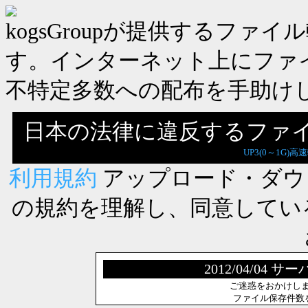
kogsGroupが提供するフ
す。インターネット上にファ
不特定多数への配布を手助け
日本の法律に違反するファ
UP3(0～1G)高
利用規約
アップロード・ダウ
の規約を理解し、同意してい
2012/04/0
ご迷惑をおかけし
ファイル保存件数を