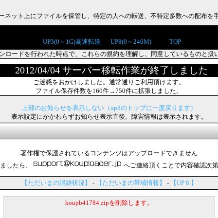
インターネット上にファイルを保管し、特定の人への転送、不特定多数への配布を
UP3(0～1G)高速転送
UP8(0～240M)
TOP
ンロードを行われた時点で、これらの規約を理解し、同意しているものと扱
2012/04/04 サーバー移転作業が終了しました
ご迷惑をおかけしました。通常通りご利用頂けます。
ファイル保存件数を160件→750件に拡張しました。
上部のお知らせを表示しない（up8のトップに一度戻ります）
表示設定にかかわらずお知らせ表示直後、障害情報は表示されます。
著作権で保護されているコンテンツはアップロードできません
ましたら、
へご連絡頂くことで内容確認次
【ただいまの混雑状況】
-
【ただいまの帯域情報】
-
【UP 8 】
koupb41784.zipを削除します。