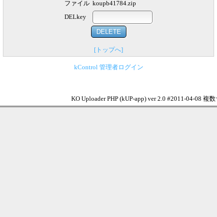
ファイル
koupb41784.zip
DELkey
[トップへ]
kControl 管理者ログイン
KO Uploader PHP (kUP-app) ver 2.0 #2011-