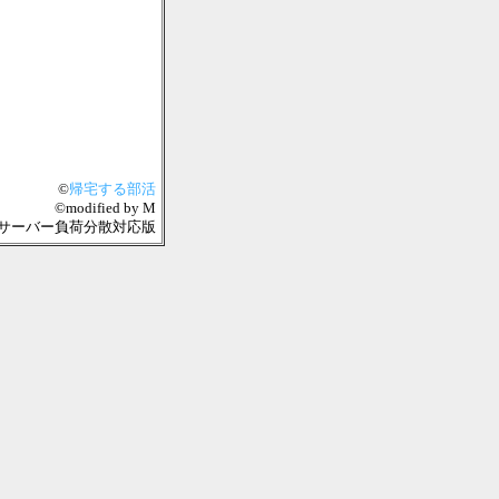
©
帰宅する部活
©modified by M
04-08 複数サーバー負荷分散対応版