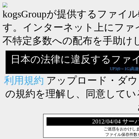
kogsGroupが提供するフ
す。インターネット上にファ
不特定多数への配布を手助け
日本の法律に違反するファ
UP3(0～1G)高
利用規約
アップロード・ダウ
の規約を理解し、同意してい
2012/04/0
ご迷惑をおかけし
ファイル保存件数を