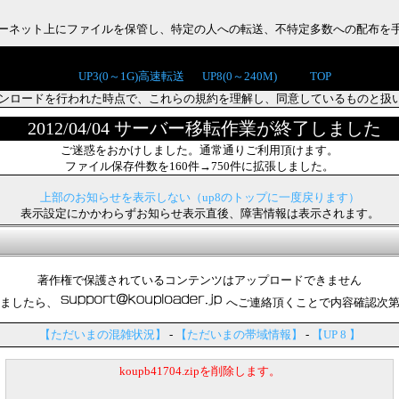
インターネット上にファイルを保管し、特定の人への転送、不特定多数への配布を
UP3(0～1G)高速転送
UP8(0～240M)
TOP
ンロードを行われた時点で、これらの規約を理解し、同意しているものと扱
2012/04/04 サーバー移転作業が終了しました
ご迷惑をおかけしました。通常通りご利用頂けます。
ファイル保存件数を160件→750件に拡張しました。
上部のお知らせを表示しない（up8のトップに一度戻ります）
表示設定にかかわらずお知らせ表示直後、障害情報は表示されます。
著作権で保護されているコンテンツはアップロードできません
ましたら、
へご連絡頂くことで内容確認次
【ただいまの混雑状況】
-
【ただいまの帯域情報】
-
【UP 8 】
koupb41704.zipを削除します。