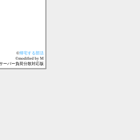
©
帰宅する部活
©modified by M
04-08 複数サーバー負荷分散対応版