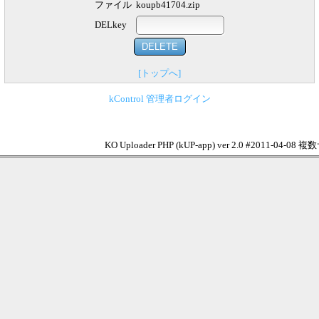
ファイル
koupb41704.zip
DELkey
[トップへ]
kControl 管理者ログイン
KO Uploader PHP (kUP-app) ver 2.0 #2011-