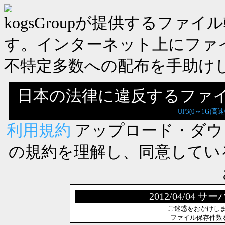
kogsGroupが提供するフ
す。インターネット上にファ
不特定多数への配布を手助け
日本の法律に違反するファ
UP3(0～1G)高
利用規約
アップロード・ダウ
の規約を理解し、同意してい
2012/04/0
ご迷惑をおかけし
ファイル保存件数を