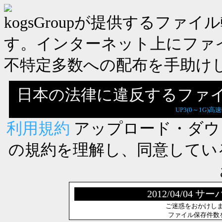
kogsGroupが提供するフ
す。インターネット上にファ
不特定多数への配布を手助け
日本の法律に違反するファ
UP3(0～1G)高
利用規約
アップロード・ダウ
の規約を理解し、同意してい
2012/04/0
ご迷惑をおかけし
ファイル保存件数を