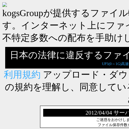
kogsGroupが提供するフ
す。インターネット上にファ
不特定多数への配布を手助け
日本の法律に違反するファ
UP3(0～1G)高
利用規約
アップロード・ダウ
の規約を理解し、同意してい
2012/04/0
ご迷惑をおかけし
ファイル保存件数を