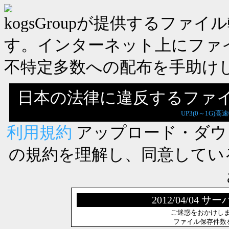
kogsGroupが提供するフ
す。インターネット上にファ
不特定多数への配布を手助け
日本の法律に違反するファ
UP3(0～1G)高
利用規約
アップロード・ダウ
の規約を理解し、同意してい
2012/04/0
ご迷惑をおかけし
ファイル保存件数を