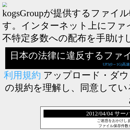
kogsGroupが提供するフ
す。インターネット上にファ
不特定多数への配布を手助け
日本の法律に違反するファ
UP3(0～1G)高
利用規約
アップロード・ダウ
の規約を理解し、同意してい
2012/04/0
ご迷惑をおかけし
ファイル保存件数を