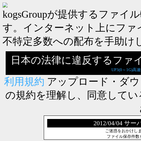
kogsGroupが提供するフ
す。インターネット上にファ
不特定多数への配布を手助け
日本の法律に違反するファ
UP3(0～1G)高
利用規約
アップロード・ダウ
の規約を理解し、同意してい
2012/04/0
ご迷惑をおかけし
ファイル保存件数を