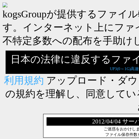
kogsGroupが提供するフ
す。インターネット上にファ
不特定多数への配布を手助け
日本の法律に違反するファ
UP3(0～1G)高
利用規約
アップロード・ダウ
の規約を理解し、同意してい
2012/04/0
ご迷惑をおかけし
ファイル保存件数を