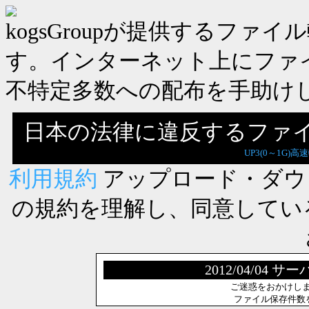
kogsGroupが提供するフ
す。インターネット上にファ
不特定多数への配布を手助け
日本の法律に違反するファ
UP3(0～1G)高
利用規約
アップロード・ダウ
の規約を理解し、同意してい
2012/04/0
ご迷惑をおかけし
ファイル保存件数を