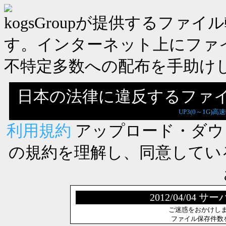
kogsGroupが提供するフ
す。インターネット上にファ
不特定多数への配布を手助け
日本の法律に違反するファ
UP3(0～1G)高
利用規約
アップロード・ダウ
の規約を理解し、同意してい
2012/04/0
ご迷惑をおかけし
ファイル保存件数を