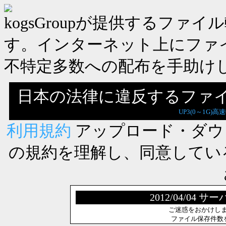
kogsGroupが提供するフ
す。インターネット上にファ
不特定多数への配布を手助け
日本の法律に違反するファ
UP3(0～1G)高
利用規約
アップロード・ダウ
の規約を理解し、同意してい
2012/04/0
ご迷惑をおかけし
ファイル保存件数を